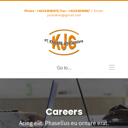
Skip
Phone : +6224 6595678 | Fax : +6224 6593667
|
Email :
to
junitakres@gmail.com
content
Go to...
Careers
Acing elit. Phasellus eu ornare erat.